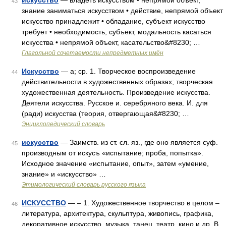
искусство
— владеть искусством • непрямой объект,
43
знание заниматься искусством • действие, непрямой объект
искусство принадлежит • обладание, субъект искусство
требует • необходимость, субъект, модальность касаться
искусства • непрямой объект, касательство&#8230; …
Глагольной сочетаемости непредметных имён
Искусство
— а; ср. 1. Творческое воспроизведение
44
действительности в художественных образах; творческая
художественная деятельность. Произведение искусства.
Деятели искусства. Русское и. серебряного века. И. для
(ради) искусства (теория, отвергающая&#8230; …
Энциклопедический словарь
искусство
— Заимств. из ст. сл. яз., где оно является суф.
45
производным от искусъ «испытание; проба, попытка».
Исходное значение «испытание, опыт», затем «умение,
знание» и «искусство» …
Этимологический словарь русского языка
ИСКУССТВО
— – 1. Художественное творчество в целом –
46
литература, архитектура, скульптура, живопись, графика,
декоративное искусство, музыка, танец, театр, кино и др. В